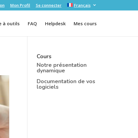
ion
Mon Profil
Se connecter
Français
 à outils
FAQ
Helpdesk
Mes cours
Cours
Notre présentation
dynamique
Documentation de vos
logiciels